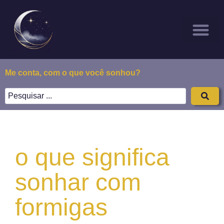
Sonhar Com
Todos os Posts
Sobre Nós
Me conta, com o que você sonhou?
o que significa
sonhar com
formigas