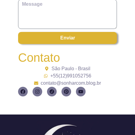
Enviar
Contato
São Paulo - Brasil
+55(12)991052756
contato@sonharcom.blog.br