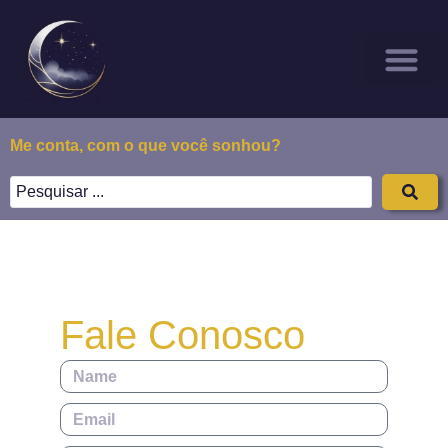
Sonhar Com
Todos os Posts
Sobre Nós
Me conta, com o que você sonhou?
Fale Conosco