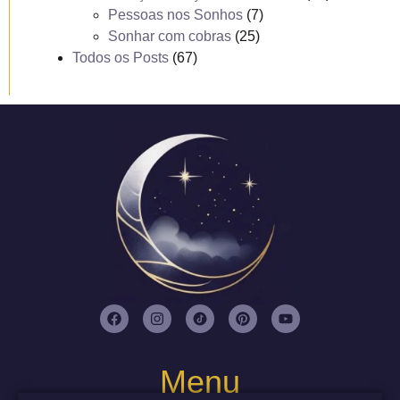
Pessoas nos Sonhos
(7)
Sonhar com cobras
(25)
Todos os Posts
(67)
Menu