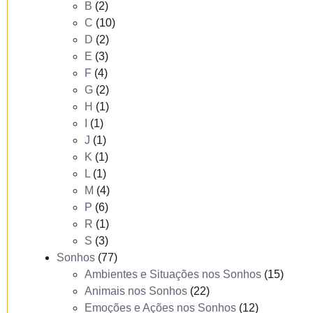
B
(2)
C
(10)
D
(2)
E
(3)
F
(4)
G
(2)
H
(1)
I
(1)
J
(1)
K
(1)
L
(1)
M
(4)
P
(6)
R
(1)
S
(3)
Sonhos
(77)
Ambientes e Situações nos Sonhos
(15)
Animais nos Sonhos
(22)
Emoções e Ações nos Sonhos
(12)