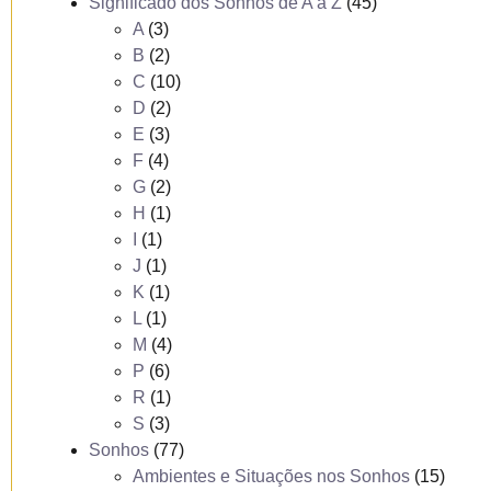
Significado dos Sonhos de A a Z
(45)
A
(3)
B
(2)
C
(10)
D
(2)
E
(3)
F
(4)
G
(2)
H
(1)
I
(1)
J
(1)
K
(1)
L
(1)
M
(4)
P
(6)
R
(1)
S
(3)
Sonhos
(77)
Ambientes e Situações nos Sonhos
(15)