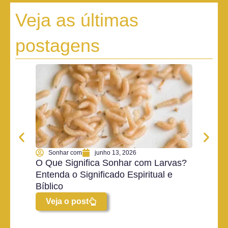
Veja as últimas
postagens
Sonhar com
junho 13, 2026
Son
O Que Significa Sonhar com Larvas?
O Que
Entenda o Significado Espiritual e
Ketch
Bíblico
Espiri
Veja o post
Vej