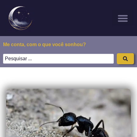
Sonhar Com
Todos os Posts
Sobre Nós
Me conta, com o que você sonhou?