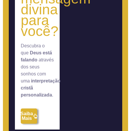
divina
para
você?
Descubra o
que
Deus está
falando
através
dos seus
sonhos com
uma
interpretação
cristã
personalizada
.
Saiba
Mais