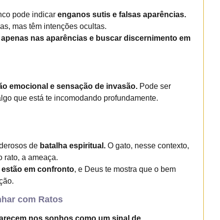
anco pode indicar
enganos sutis e falsas aparências.
s, mas têm intenções ocultas.
r apenas nas aparências e buscar discernimento em
ão emocional e sensação de invasão.
Pode ser
algo que está te incomodando profundamente.
oderosos de
batalha espiritual.
O gato, nesse contexto,
 o rato, a ameaça.
 estão em confronto
, e Deus te mostra que o bem
ção.
onhar com Ratos
parecem nos sonhos como um sinal de