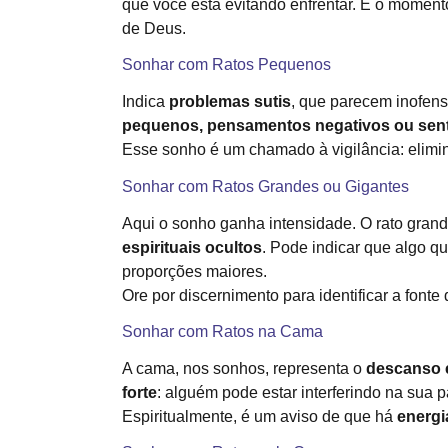
que você está evitando enfrentar. É o momen
de Deus.
Sonhar com Ratos Pequenos
Indica
problemas sutis
, que parecem inofen
pequenos, pensamentos negativos ou sent
Esse sonho é um chamado à vigilância: elimine
Sonhar com Ratos Grandes ou Gigantes
Aqui o sonho ganha intensidade. O rato gran
espirituais ocultos
. Pode indicar que algo q
proporções maiores.
Ore por discernimento para identificar a fonte
Sonhar com Ratos na Cama
A cama, nos sonhos, representa o
descanso e
forte
: alguém pode estar interferindo na sua 
Espiritualmente, é um aviso de que há
energi