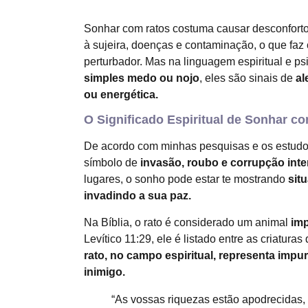
Sonhar com ratos costuma causar desconforto
à sujeira, doenças e contaminação, o que faz
perturbador. Mas na linguagem espiritual e ps
simples medo ou nojo
, eles são sinais de
al
ou energética.
O Significado Espiritual de Sonhar c
De acordo com minhas pesquisas e os estud
símbolo de
invasão, roubo e corrupção inte
lugares, o sonho pode estar te mostrando
sit
invadindo a sua paz.
Na Bíblia, o rato é considerado um animal
im
Levítico 11:29, ele é listado entre as criatura
rato, no campo espiritual, representa impu
inimigo.
“As vossas riquezas estão apodrecidas, 