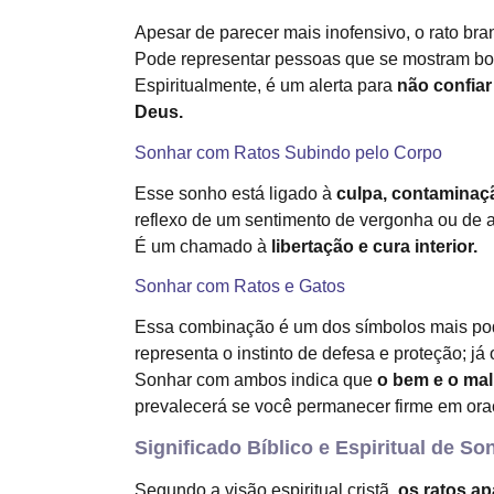
Apesar de parecer mais inofensivo, o rato br
Pode representar pessoas que se mostram boa
Espiritualmente, é um alerta para
não confia
Deus.
Sonhar com Ratos Subindo pelo Corpo
Esse sonho está ligado à
culpa, contaminaç
reflexo de um sentimento de vergonha ou de 
É um chamado à
libertação e cura interior.
Sonhar com Ratos e Gatos
Essa combinação é um dos símbolos mais p
representa o instinto de defesa e proteção; já
Sonhar com ambos indica que
o bem e o mal
prevalecerá se você permanecer firme em ora
Significado Bíblico e Espiritual de S
Segundo a visão espiritual cristã,
os ratos a