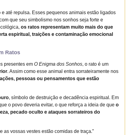
 e até repulsa. Esses pequenos animais estão ligados
 com que seu simbolismo nos sonhos seja forte e
icológica,
os ratos representam muito mais do que
erta espiritual, traições e contaminação emocional
om Ratos
os presentes em
O Enigma dos Sonhos
, o rato é um
rior
. Assim como esse animal entra sorrateiramente nos
uações, pessoas ou pensamentos que estão
puro
, símbolo de destruição e decadência espiritual. Em
s que o povo deveria evitar, o que reforça a ideia de que
o
reza, pecado oculto e ataques sorrateiros do
e as vossas vestes estão comidas de traça.”