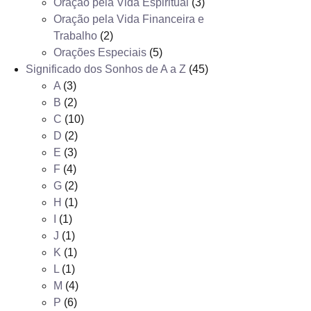
Oração pela Vida Espiritual
(3)
Oração pela Vida Financeira e
Trabalho
(2)
Orações Especiais
(5)
Significado dos Sonhos de A a Z
(45)
A
(3)
B
(2)
C
(10)
D
(2)
E
(3)
F
(4)
G
(2)
H
(1)
I
(1)
J
(1)
K
(1)
L
(1)
M
(4)
P
(6)