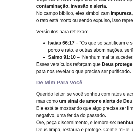
contaminação, invasão e alerta.
No campo bíblico, eles simbolizam
impureza,
o rato está morto ou sendo expulso, isso repr
Versículos para reflexão:
Isaías 66:17
– “Os que se santificam e s
porco e rato, e outras abominações, ser
Salmo 91:10
– “Nenhum mal te sucederá
Esses versículos reforçam que
Deus protege
para nos revelar o que precisa ser purificado.
De Mim Para Você
Querido leitor, se você sonhou com ratos e 
mas como
um sinal de amor e alerta de Deu
Ele está te mostrando que algo precisa ser l
negativo, uma ferida do passado.
Ore, peça discernimento, e lembre-se:
nenhum 
Deus limpa, restaura e protege. Confie n’Ele, 