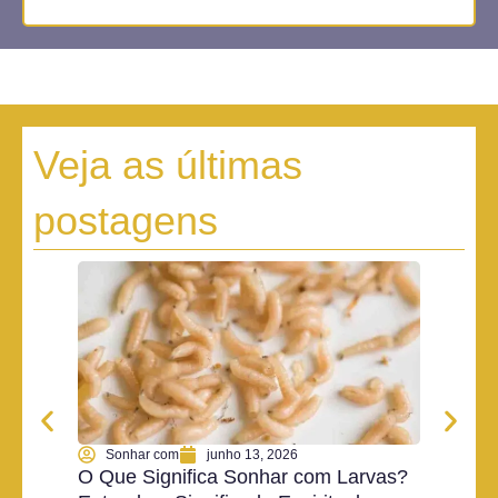
Veja as últimas
postagens
Sonhar com
junho 13, 2026
Son
O Que Significa Sonhar com Larvas?
O Que