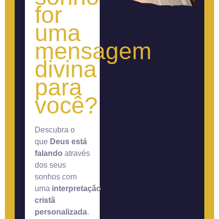
for
uma
mensagem
divina
para
você?
Descubra o
que
Deus está
falando
através
dos seus
sonhos com
uma
interpretação
cristã
personalizada
.