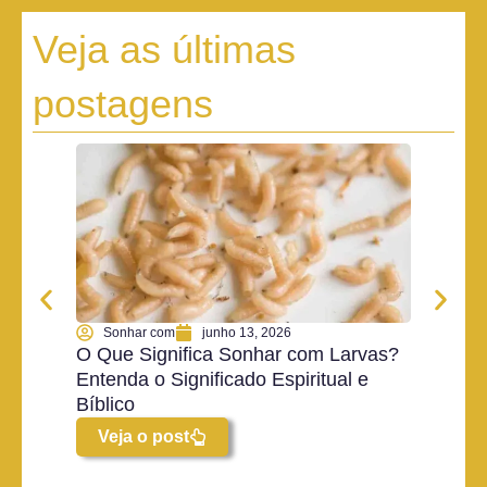
Veja as últimas
postagens
Sonhar com
junho 13, 2026
Son
O Que Significa Sonhar com Larvas?
O Que
Entenda o Significado Espiritual e
Ketch
Bíblico
Espiri
Veja o post
Vej