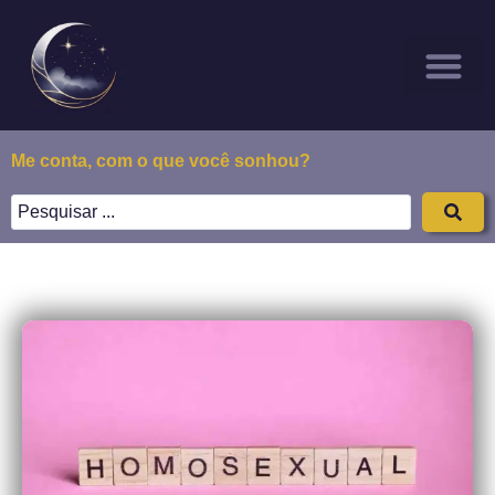
Sonhar Com
Todos os Posts
Sobre Nós
Me conta, com o que você sonhou?