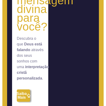
mensagem
divina
para
você?
Descubra o
que
Deus está
falando
através
dos seus
sonhos com
uma
interpretação
cristã
personalizada
.
Saiba
Mais