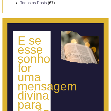
Todos os Posts
(67)
E se
esse
sonho
for
uma
mensagem
divina
para