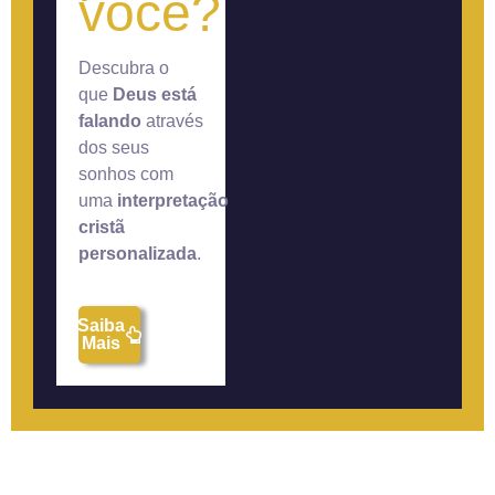
você?
Descubra o
que
Deus está
falando
através
dos seus
sonhos com
uma
interpretação
cristã
personalizada
.
Saiba
Mais