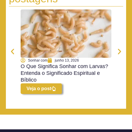
Son
O Que
Ketch
Espiri
Vej
Sonhar com
junho 13, 2026
O Que Significa Sonhar com Larvas?
Entenda o Significado Espiritual e
Bíblico
Veja o post