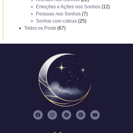
Emoções e Ações nos Sonhos
(12)
Pessoas nos Sonhos
(7)
Sonhar com cobras
(25)
Todos os Posts
(67)