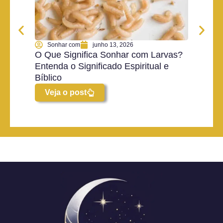
Sonhar com
junho 13, 2026
Son
O Que Significa Sonhar com Larvas?
O Que
Entenda o Significado Espiritual e
Ketch
Bíblico
Espiri
Veja o post
Vej