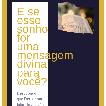
E se
esse
sonho
for
uma
mensagem
divina
para
você?
Descubra o
que
Deus está
falando
através