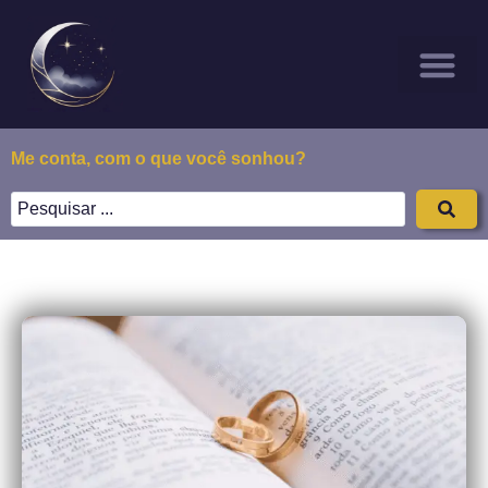
Sonhar Com
Todos os Posts
Sobre Nós
Me conta, com o que você sonhou?